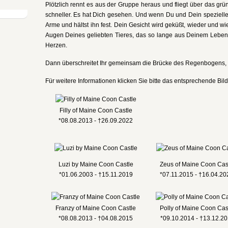
Plötzlich rennt es aus der Gruppe heraus und fliegt über das gr
schneller. Es hat Dich gesehen. Und wenn Du und Dein spezieller
Arme und hältst ihn fest. Dein Gesicht wird geküßt, wieder und wi
Augen Deines geliebten Tieres, das so lange aus Deinem Lebe
Herzen.
Dann überschreitet Ihr gemeinsam die Brücke des Regenbogens, u
Für weitere Informationen klicken Sie bitte das entsprechende Bild
Filly of Maine Coon Castle
*08.08.2013 - †26.09.2022
Luzi by Maine Coon Castle
Zeus of Maine Coon Cas
*01.06.2003 - †15.11.2019
*07.11.2015 - †16.04.2
Franzy of Maine Coon Castle
Polly of Maine Coon Cas
*08.08.2013 - †04.08.2015
*09.10.2014 - †13.12.2