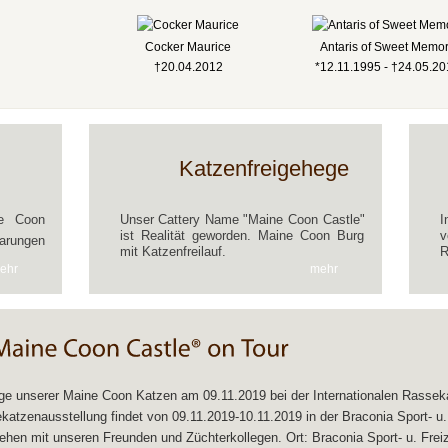
Cocker Maurice
Antaris of Sweet Memo
†20.04.2012
*12.11.1995 - †24.05.2
Katzenfreigehege
ne Coon
Unser Cattery Name "Maine Coon Castle"
I
ist Realität geworden. Maine Coon Burg
v
rungen
mit Katzenfreilauf.
R
ehr
mehr
ge unserer Maine Coon Katzen am 09.11.2019 bei der Internationalen Rassek
atzenausstellung findet von 09.11.2019-10.11.2019 in der Braconia Sport- u. F
ehen mit unseren Freunden und Züchterkollegen. Ort: Braconia Sport- u. Frei