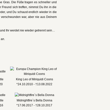
üne Gras. Die Füße tragen es schneller und
 Freund sich treffen, nimmst Du ihn in die
eder, und Du schaust endlich wieder in die
n verschwunden war, aber nie aus Deinem
nd Ihr werdet nie wieder getrennt sein…
 an.
tle
King Leo of Miriquidi Coons
020
*24.10.2010 - †13.08.2022
tle
Midnightfire´s Bella Donna
016
*17.06.2017 - †28.10.2017