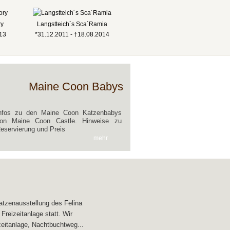
ry
Langstteich´s Sca´Ramia
013
*31.12.2011 - †18.08.2014
Maine Coon Babys
nfos zu den Maine Coon Katzenbabys
on Maine Coon Castle. Hinweise zu
eservierung und Preis
mehr
atzenausstellung des Felina
reizeitanlage statt. Wir
zeitanlage, Nachtbuchtweg...