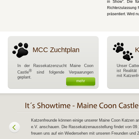
in Show”. Die fü
Richterzulassung 
präsentiert. Wird 
MCC Zuchtplan
K
In der Rassekatzenzucht Maine Coon
Unser Catte
®
ist Realitä
Castle
sind folgende Verpaarungen
mit Katzenfr
geplant.
mehr
Katzenfreunde können einige unserer Maine Coon Katzen am
e.V. anschauen. Die Rassekatzenausstellung findet von 09.11
freuen uns auf ein Wiedersehen mit unseren Freunden und Zü