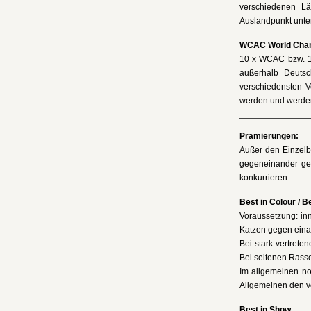
verschiedenen Lä
Auslandpunkt unter
WCAC World Cha
10 x WCAC bzw. 10
außerhalb Deutsc
verschiedensten V
werden und werden
Prämierungen:
Außer den Einzelbe
gegeneinander ger
konkurrieren.
Best in Colour / B
Voraussetzung: in
Katzen gegen eina
Bei stark vertrete
Bei seltenen Rass
Im allgemeinen no
Allgemeinen den ve
Best in Show
: