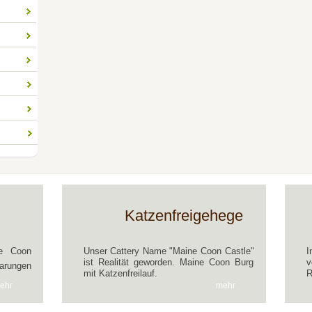
Katzenfreigehege
ne Coon
Unser Cattery Name "Maine Coon Castle"
I
ist Realität geworden. Maine Coon Burg
v
rungen
mit Katzenfreilauf.
R
ehr
mehr