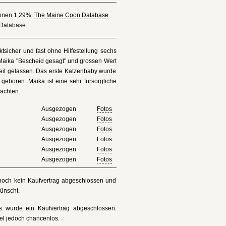
ionen 1,29%.
The Maine Coon Database
Database
tsicher und fast ohne Hilfestellung sechs
Maika "Bescheid gesagt" und grossen Wert
Zeit gelassen. Das erste Katzenbaby wurde
boren. Maika ist eine sehr fürsorgliche
bachten.
Ausgezogen
Fotos
Ausgezogen
Fotos
Ausgezogen
Fotos
Ausgezogen
Fotos
Ausgezogen
Fotos
Ausgezogen
Fotos
e noch kein Kaufvertrag abgeschlossen und
ünscht.
es wurde ein Kaufvertrag abgeschlossen.
el jedoch chancenlos.