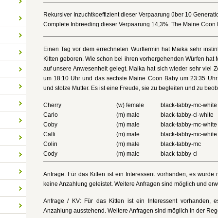
Rekursiver Inzuchtkoeffizient dieser Verpaarung über 10 Generat
Complete Inbreeding dieser Verpaarung 14,3%.
The Maine Coon 
Einen Tag vor dem errechneten Wurftermin hat Maika sehr instink
Kitten geboren. Wie schon bei ihren vorhergehenden Würfen hat 
auf unsere Anwesenheit gelegt. Maika hat sich wieder sehr viel 
um 18:10 Uhr und das sechste Maine Coon Baby um 23:35 Uhr ge
und stolze Mutter. Es ist eine Freude, sie zu begleiten und zu beo
Cherry
(w) female
black-tabby-mc-white
Carlo
(m) male
black-tabby-cl-white
Coby
(m) male
black-tabby-mc-white
Calli
(m) male
black-tabby-mc-white
Colin
(m) male
black-tabby-mc
Cody
(m) male
black-tabby-cl
Anfrage: Für das Kitten ist ein Interessent vorhanden, es wurd
keine Anzahlung geleistet. Weitere Anfragen sind möglich und erw
Anfrage / KV: Für das Kitten ist ein Interessent vorhanden, 
Anzahlung ausstehend. Weitere Anfragen sind möglich in der Reg