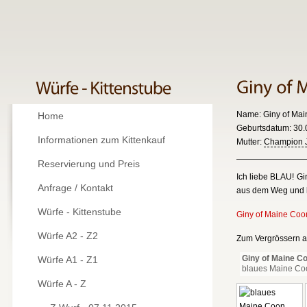
Name: Giny of Mai
Home
Geburtsdatum: 30.0
Informationen zum Kittenkauf
Mutter:
Champion J
Reservierung und Preis
Ich liebe BLAU! Gin
Anfrage / Kontakt
aus dem Weg und k
Würfe - Kittenstube
Giny of Maine Coo
Würfe A2 - Z2
Zum Vergrössern au
Giny of Maine Co
Würfe A1 - Z1
blaues Maine Co
Würfe A - Z