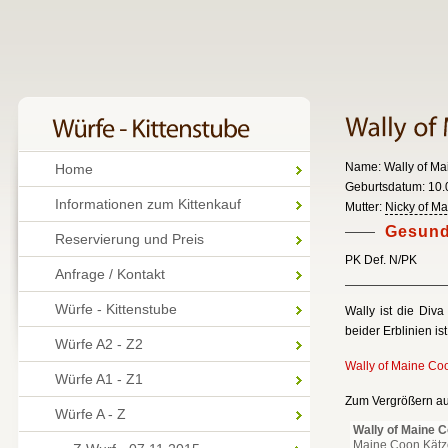
Name: Wally of Ma
Home
Geburtsdatum: 10.0
Informationen zum Kittenkauf
Mutter:
Nicky of M
Gesund
Reservierung und Preis
PK Def. N/PK
Anfrage / Kontakt
Würfe - Kittenstube
Wally ist die Div
beider Erblinien is
Würfe A2 - Z2
Wally of Maine Co
Würfe A1 - Z1
Zum Vergrößern auf
Würfe A - Z
Wally of Maine C
Maine Coon Kätz