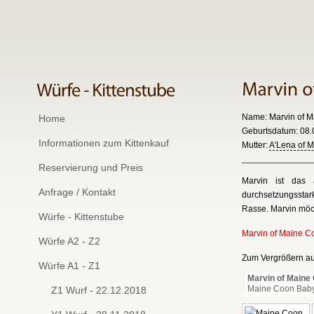
Name: Marvin of M
Home
Geburtsdatum: 08.0
Informationen zum Kittenkauf
Mutter:
A'Lena of 
Reservierung und Preis
Marvin ist das 
Anfrage / Kontakt
durchsetzungsstark
Rasse. Marvin möch
Würfe - Kittenstube
Marvin of Maine C
Würfe A2 - Z2
Zum Vergrößern auf
Würfe A1 - Z1
Marvin of Maine
Maine Coon Bab
Z1 Wurf - 22.12.2018