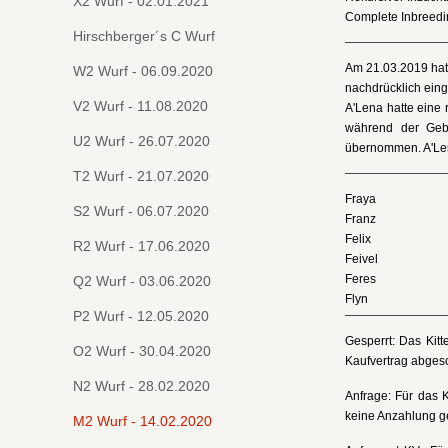
X2 Wurf - 02.01.2021
Complete Inbreedi
Hirschberger´s C Wurf
Am 21.03.2019 hat
W2 Wurf - 06.09.2020
nachdrücklich ein
V2 Wurf - 11.08.2020
A'Lena hatte eine 
während der Gebu
U2 Wurf - 26.07.2020
übernommen. A'Len
T2 Wurf - 21.07.2020
Fraya
S2 Wurf - 06.07.2020
Franz
Felix
R2 Wurf - 17.06.2020
Feivel
Feres
Q2 Wurf - 03.06.2020
Flyn
P2 Wurf - 12.05.2020
Gesperrt: Das Kitt
O2 Wurf - 30.04.2020
Kaufvertrag abgesc
N2 Wurf - 28.02.2020
Anfrage: Für das 
keine Anzahlung ge
M2 Wurf - 14.02.2020