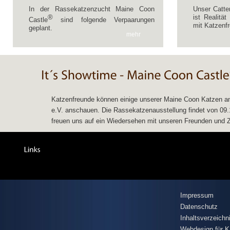
In der Rassekatzenzucht Maine Coon
Unser Catte
®
ist Realitä
Castle
sind folgende Verpaarungen
mit Katzenfr
geplant.
mehr
Katzenfreunde können einige unserer Maine Coon Katzen am
e.V. anschauen. Die Rassekatzenausstellung findet von 09.11
freuen uns auf ein Wiedersehen mit unseren Freunden und Zü
Impressum
Datenschutz
Inhaltsverzeichn
Webdesign für K