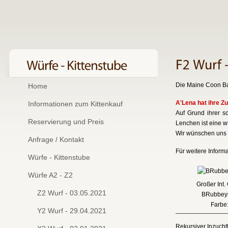
Die Maine Coon Ba
Home
A'Lena hat ihre Z
Informationen zum Kittenkauf
Auf Grund ihrer s
Reservierung und Preis
Lenchen ist eine w
Wir wünschen uns f
Anfrage / Kontakt
Für weitere Inform
Würfe - Kittenstube
Würfe A2 - Z2
Großer Int
Z2 Wurf - 03.05.2021
BRubbey
Farbe:
Y2 Wurf - 29.04.2021
Rekursiver Inzucht