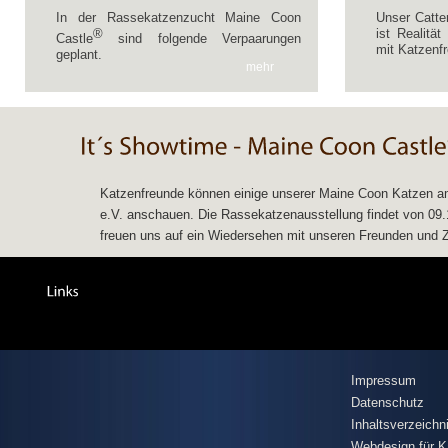
In der Rassekatzenzucht Maine Coon
Unser Catte
®
ist Realitä
Castle
sind folgende Verpaarungen
mit Katzenfr
geplant.
mehr
Katzenfreunde können einige unserer Maine Coon Katzen am
e.V. anschauen. Die Rassekatzenausstellung findet von 09.11
freuen uns auf ein Wiedersehen mit unseren Freunden und Zü
Impressum
Datenschutz
Inhaltsverzeichn
Webdesign für K