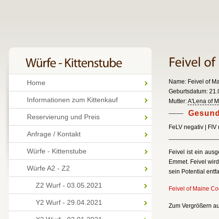
Name: Feivel of M
Home
Geburtsdatum: 21.0
Informationen zum Kittenkauf
Mutter:
A'Lena of 
Gesund
Reservierung und Preis
FeLV negativ | FIV
Anfrage / Kontakt
Würfe - Kittenstube
Feivel ist ein au
Emmet. Feivel wird
Würfe A2 - Z2
sein Potential entfa
Z2 Wurf - 03.05.2021
Feivel of Maine C
Y2 Wurf - 29.04.2021
Zum Vergrößern auf