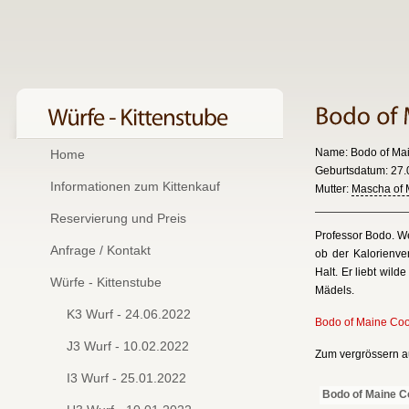
Name: Bodo of Ma
Home
Geburtsdatum: 27.0
Informationen zum Kittenkauf
Mutter:
Mascha of 
Reservierung und Preis
Professor Bodo. We
Anfrage / Kontakt
ob der Kalorienve
Halt. Er liebt wil
Würfe - Kittenstube
Mädels.
K3 Wurf - 24.06.2022
Bodo of Maine Coo
J3 Wurf - 10.02.2022
Zum vergrössern au
I3 Wurf - 25.01.2022
Bodo of Maine C