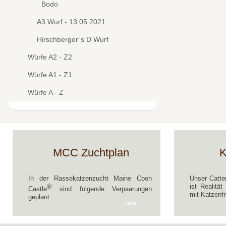
Bodo
A3 Wurf - 13.05.2021
Hirschberger´s D Wurf
Würfe A2 - Z2
Würfe A1 - Z1
Würfe A - Z
MCC Zuchtplan
K
In der Rassekatzenzucht Maine Coon
Unser Catte
®
ist Realitä
Castle
sind folgende Verpaarungen
mit Katzenfr
geplant.
mehr