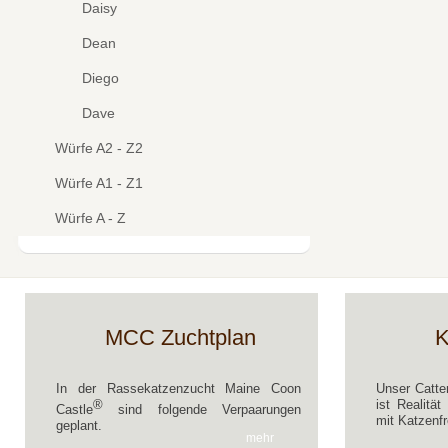
Daisy
Dean
Diego
Dave
Würfe A2 - Z2
Würfe A1 - Z1
Würfe A - Z
MCC Zuchtplan
K
In der Rassekatzenzucht Maine Coon
Unser Catte
®
ist Realitä
Castle
sind folgende Verpaarungen
mit Katzenfr
geplant.
mehr