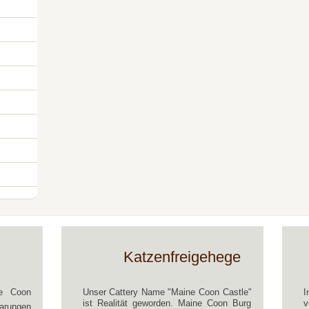
Katzenfreigehege
ne Coon
Unser Cattery Name "Maine Coon Castle"
I
ist Realität geworden. Maine Coon Burg
v
rungen