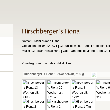
Name: Hirschberger´s Fiona
Geburtsdatum: 05.12.2021 | Geburtsgewicht: 128g | Farbe: black tor
Mutter:
Goodwin Kristal Zana
| Vater:
Umberto of Maine Coon Cast
ZumVergrößernn auf das Bild klicken.
Hirschberger´s Fiona 13 Wochen alt, 2185g