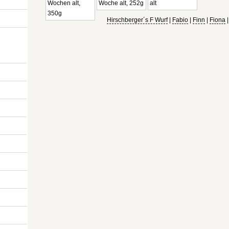
Hirschberger´s F Wurf
|
Fabio
|
Finn
|
Fiona