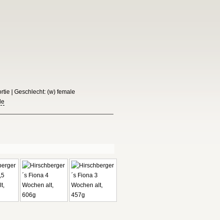
tie | Geschlecht: (w) female
le